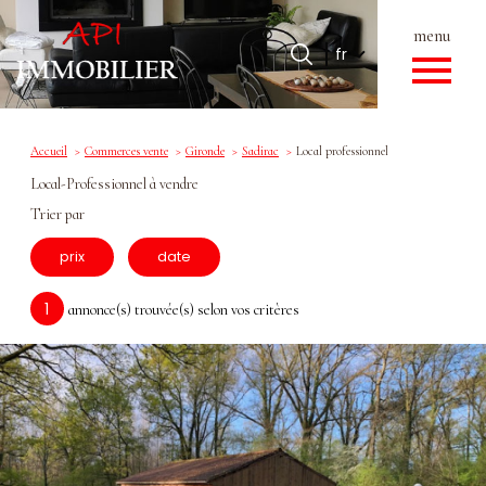
menu
Langue
Langue
fr
0
Accueil
fr
Accueil
Commerces vente
Gironde
Sadirac
Local professionnel
Local-Professionnel à vendre
Trier par
prix
date
1
annonce(s) trouvée(s) selon vos critères