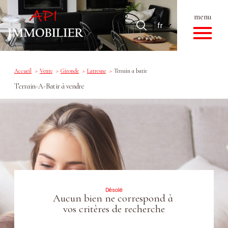
menu
Langue
Langue
fr
0
Accueil
fr
Accueil
Vente
Gironde
Latresne
Terrain a batir
Terrain-A-Batir à vendre
Désolé
Aucun bien ne correspond à
vos critères de recherche