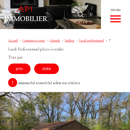
menu
Langue
Langue
fr
0
Accueil
fr
Accueil
Commerces vente
Gironde
Sadirac
Local professionnel
T
Local-Professionnel pièces à vendre
Trier par
prix
date
1
annonce(s) trouvée(s) selon vos critères